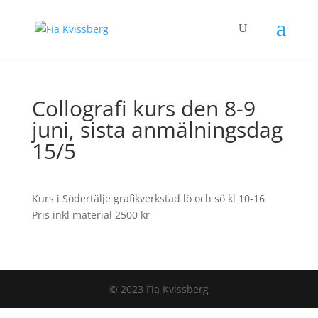
Collografi kurs den 8-9
juni, sista anmälningsdag
15/5
Kurs i Södertälje grafikverkstad lö och sö kl 10-16
Pris inkl material 2500 kr
© 2023 Fia Kvissberg