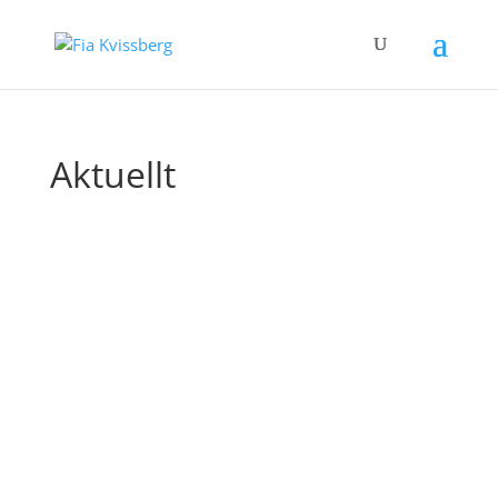
Aktuellt
21 februari-11Mars visar jag grafik på
Grafiska sällskapet i Stockholm. Välkommen
och se min berättelse!