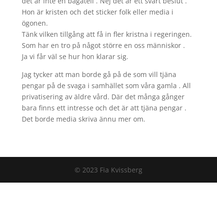
det är inte en bagatell . Nej det är ett svårt beslut .
Hon är kristen och det sticker folk eller media i
ögonen.
Tänk vilken tillgång att få in fler kristna i regeringen.
Som har en tro på något större en oss människor .
Ja vi får väl se hur hon klarar sig.
Jag tycker att man borde gå på de som vill tjäna
pengar på de svaga i samhället som våra gamla . All
privatisering av äldre vård. Där det många gånger
bara finns ett intresse och det är att tjäna pengar .
Det borde media skriva ännu mer om.
© 2023 Fia Kvissberg