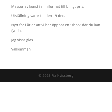
Massor av konst i miniformat till billigt pris.
Utställning varar till den 19 dec.
Nytt för i år är att vi har öppnat en ”shop” där du kan
fynda.
Jag visar glas.
Välkommen
© 2023 Fia Kvissberg