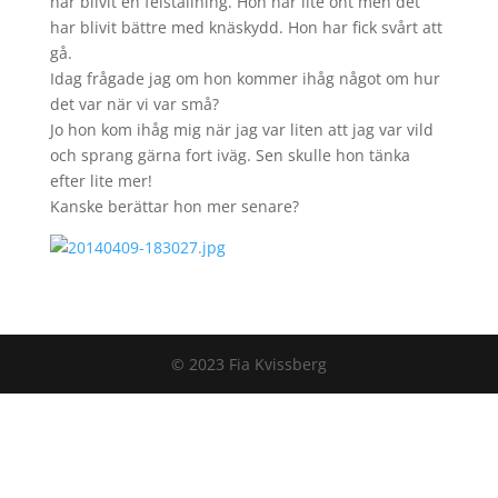
har blivit en felställning. Hon har lite ont men det
har blivit bättre med knäskydd. Hon har fick svårt att
gå.
Idag frågade jag om hon kommer ihåg något om hur
det var när vi var små?
Jo hon kom ihåg mig när jag var liten att jag var vild
och sprang gärna fort iväg. Sen skulle hon tänka
efter lite mer!
Kanske berättar hon mer senare?
© 2023 Fia Kvissberg