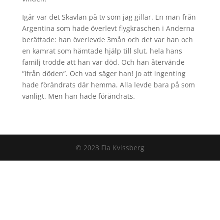
Igår var det Skavlan på tv som jag gillar. En man från
Argentina som hade överlevt flygkraschen i Anderna
berättade: han överlevde 3mån och det var han och
en kamrat som hämtade hjälp till slut. hela hans
familj trodde att han var död. Och han återvände
”ifrån döden”. Och vad säger han! Jo att ingenting
hade förändrats där hemma. Alla levde bara på som
vanligt. Men han hade förändrats.
© 2023 Fia Kvissberg