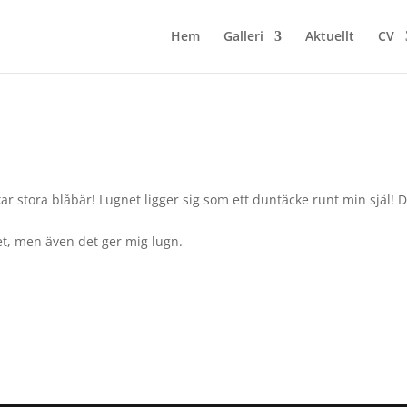
Hem
Galleri
Aktuellt
CV
kar stora blåbär! Lugnet ligger sig som ett duntäcke runt min själ! 
et, men även det ger mig lugn.