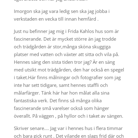
Imorgon ska jag vara ledig sen ska jag jobba i
verkstaden en vecka till innan hemfärd .
Just nu befinner jag mig i Frida Kahlos hus som är
fascinerande. Det är mycket större än jag trodde
och trädgården är stor,många sköna skuggiga
platser med vatten och växter att sitta och vila på.
Hennes säng den sista tiden tror jag? Är en säng
med utsikt mot trädgården, den har också en spegel
i taket.Här finns målningar och fotografier som jag
inte har sett tidigare, samt hennes staffli och
målarfärger. Tänk här har hon målat alla sina
fantastiska verk. Det finns så många olika
fascinerande små varelser också som hänger
överallt. På väggen , på hyllor och i taket av sängen.
Skriver senare…. Jag var i hennes hus i flera timmar
och bara gick runt . Det vilande en slags frid där och