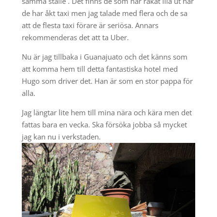
samma ställe . Det finns de som har råkat illa ut när
de har åkt taxi men jag talade med flera och de sa
att de flesta taxi förare är seriösa. Annars
rekommenderas det att ta Uber.
Nu är jag tillbaka i Guanajuato och det känns som
att komma hem till detta fantastiska hotel med
Hugo som driver det. Han är som en stor pappa för
alla.
Jag längtar lite hem till mina nära och kära men det
fattas bara en vecka. Ska försöka jobba så mycket
jag kan nu i verkstaden.