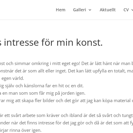
Hem
Galleri
Aktuellt
CV
s intresse för min konst.
onst och simmar omkring i mitt eget ego! Det är lätt hänt när man 
stnär det är som allt eller inget. Det kan lätt upfylla en totalt, m
 egen värld.
ig själv och känslorna far en hit oc en dit.
 ha en man som som får mig på jorden igen.
orrar mig att skapa fler bilder och det gör att jag kan köpa material
r ett svårt arbete som kräver och ibland är det så svårt och tungt
er när det finns intresse för det jag gör och då är det som att fy
rjar rinna över igen.