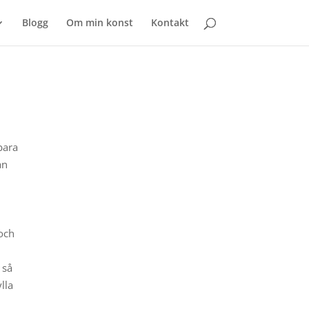
Blogg
Om min konst
Kontakt
bara
an
 och
 så
lla