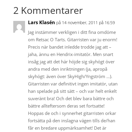
2 Kommentarer
Lars Klasén
på 14 november, 2011 på 16:59
Jag instämmer verkligen i ditt fina omdöme
om Retsac O Tarts. Gitarristen var ju enorm!
Precis när bandet inledde trodde jag att –
jaha, ännu en Hendrix-imitatör. Men snart
insåg jag att det här höjde sig skyhögt över
andra med den inriktningen (ja, apropå
skyhögt: även över SkyHigh/Yngström …).
Gitarristen var definitivt ingen imitatör, utan
han spelade på sitt sätt – och var helt enkelt
suveränt bra! Och det blev bara bättre och
bättre allteftersom deras set fortsatte!
Hoppas de och i synnerhet gitarristen orkar
fortsätta på den inslagna vägen tills de/han
får en bredare uppmärksamhet! Det är