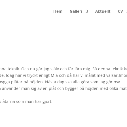
Hem
Galleri
Aktuellt
CV
enna teknik. Och nu går jag själv och får lära mig. Så denna teknik 
de. Idag har vi tryckt enligt Mia och då har vi målat med valsar.Im
bygga plåtar på höjden. Nästa dag ska alla göra som jag gör osv.
å använder man sig av en plåt och bygger på höjden med olika mat
 plåtarna som man har gjort.