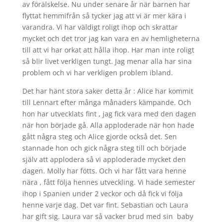
av förälskelse. Nu under senare år när barnen har
flyttat hemmifrån så tycker jag att vi är mer kära i
varandra. Vi har väldigt roligt ihop och skrattar
mycket och det tror jag kan vara en av hemligheterna
till att vi har orkat att hålla ihop. Har man inte roligt
så blir livet verkligen tungt. Jag menar alla har sina
problem och vi har verkligen problem ibland.
Det har hänt stora saker detta år : Alice har kommit
till Lennart efter många månaders kämpande. Och
hon har utvecklats fint , jag fick vara med den dagen
när hon började gå. Alla apploderade när hon hade
gått några steg och Alice gjorde också det. Sen
stannade hon och gick några steg till och började
själv att applodera så vi apploderade mycket den
dagen. Molly har fötts. Och vi har fått vara henne
nära , fått följa hennes utveckling. Vi hade semester
ihop i Spanien under 2 veckor och då fick vi följa
henne varje dag. Det var fint. Sebastian och Laura
har gift sig. Laura var så vacker brud med sin baby