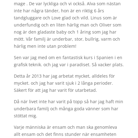
mage . De var lyckliga och vi också. Alva som nästan
inte har några tänder, hon är en riktig 6 års
tandgluggare och Love glad och vild. Linus som är
underfundig och en liten härlig man och Oliver som
nog är den gladaste baby och 1 åring som jag har
mött. Vår familj är underbar, stor, bullrig, varm och
härlig men inte utan problem!
Sen var jag med om en fantastisk kurs i Spanien i en
grafisk teknik. och jag var i paradiset. Så vacker plats.
Detta år 2013 har jag arbetat mycket, alldeles för
mycket. och jag har varit sjuk i 2 långa perioder.
Säkert för att jag har varit för utarbetad.
Då när livet inte har varit på topp så har jag haft min
underbara familj och många goda vänner som har
stöttat mig.
Varje människa är ensam och man ska genomleva
allt ensam och det finns stunder när ensamheten