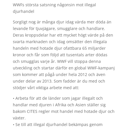
WWFs största satsning någonsin mot illegal
djurhandel
Sorgligt nog är många djur idag värda mer döda än
levande för tjuvjägare, smugglare och handlare.
Deras kroppsdelar har ett mycket högt värde på den
svarta marknaden och idag omsätter den illegala
handeln med hotade djur ofattbara 65 miljarder
kronor och får som följd att tusentals arter dödas
och smugglas varje år. WWF vill stoppa denna
utveckling och startar därför en global WWF-kampanj
som kommer att pågå under hela 2012 och även
under delar av 2013. Som fadder är du med och
stödjer vårt viktiga arbete med att:
• Arbeta för att de länder som jagar illegalt och
handlar med djuren i Afrika och Asien ställer sig
bakom CITES regler mot handel med hotade djur och
växter.
• Se till att illegal djurhandel bekämpas genom