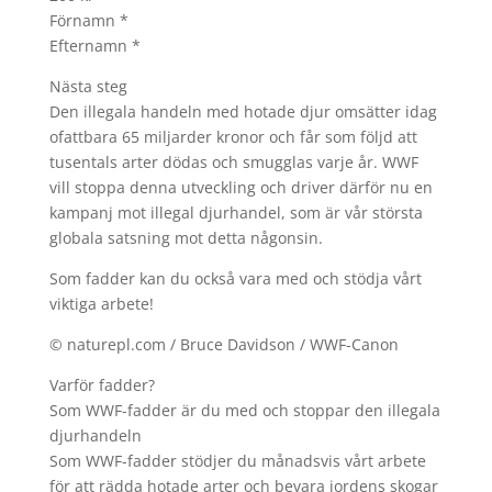
Förnamn *
Efternamn *
Nästa steg
Den illegala handeln med hotade djur omsätter idag
ofattbara 65 miljarder kronor och får som följd att
tusentals arter dödas och smugglas varje år. WWF
vill stoppa denna utveckling och driver därför nu en
kampanj mot illegal djurhandel, som är vår största
globala satsning mot detta någonsin.
Som fadder kan du också vara med och stödja vårt
viktiga arbete!
© naturepl.com / Bruce Davidson / WWF-Canon
Varför fadder?
Som WWF-fadder är du med och stoppar den illegala
djurhandeln
Som WWF-fadder stödjer du månadsvis vårt arbete
för att rädda hotade arter och bevara jordens skogar