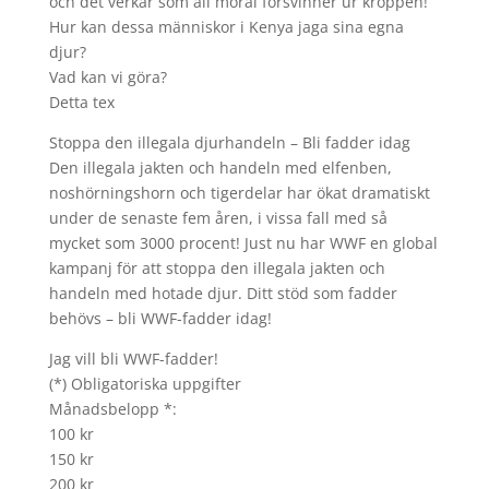
och det verkar som all moral försvinner ur kroppen!
Hur kan dessa människor i Kenya jaga sina egna
djur?
Vad kan vi göra?
Detta tex
Stoppa den illegala djurhandeln – Bli fadder idag
Den illegala jakten och handeln med elfenben,
noshörningshorn och tigerdelar har ökat dramatiskt
under de senaste fem åren, i vissa fall med så
mycket som 3000 procent! Just nu har WWF en global
kampanj för att stoppa den illegala jakten och
handeln med hotade djur. Ditt stöd som fadder
behövs – bli WWF-fadder idag!
Jag vill bli WWF-fadder!
(*) Obligatoriska uppgifter
Månadsbelopp *:
100 kr
150 kr
200 kr