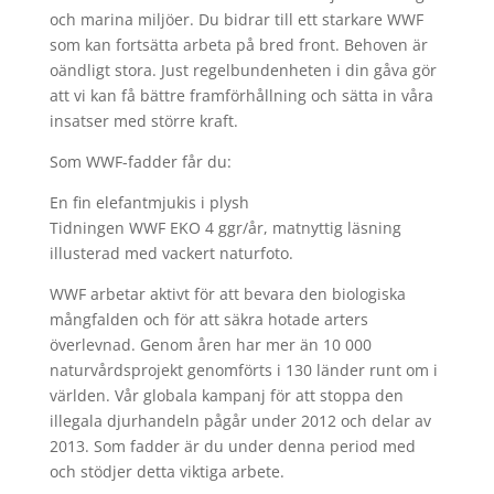
och marina miljöer. Du bidrar till ett starkare WWF
som kan fortsätta arbeta på bred front. Behoven är
oändligt stora. Just regelbundenheten i din gåva gör
att vi kan få bättre framförhållning och sätta in våra
insatser med större kraft.
Som WWF-fadder får du:
En fin elefantmjukis i plysh
Tidningen WWF EKO 4 ggr/år, matnyttig läsning
illusterad med vackert naturfoto.
WWF arbetar aktivt för att bevara den biologiska
mångfalden och för att säkra hotade arters
överlevnad. Genom åren har mer än 10 000
naturvårdsprojekt genomförts i 130 länder runt om i
världen. Vår globala kampanj för att stoppa den
illegala djurhandeln pågår under 2012 och delar av
2013. Som fadder är du under denna period med
och stödjer detta viktiga arbete.