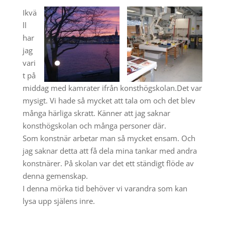
Ikvä
ll
har
jag
vari
t på
middag med kamrater ifrån konsthögskolan.Det var
mysigt. Vi hade så mycket att tala om och det blev
många härliga skratt. Känner att jag saknar
konsthögskolan och många personer där.
Som konstnär arbetar man så mycket ensam. Och
jag saknar detta att få dela mina tankar med andra
konstnärer. På skolan var det ett ständigt flöde av
denna gemenskap.
I denna mörka tid behöver vi varandra som kan
lysa upp själens inre.