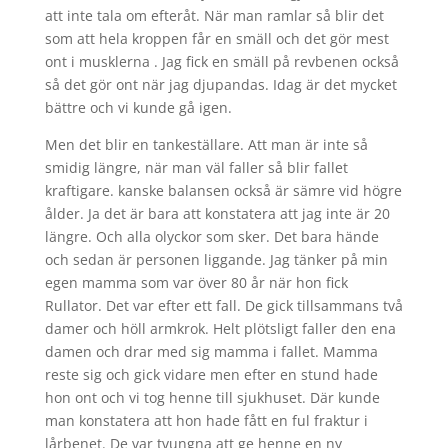
att inte tala om efteråt. När man ramlar så blir det
som att hela kroppen får en smäll och det gör mest
ont i musklerna . Jag fick en smäll på revbenen också
så det gör ont när jag djupandas. Idag är det mycket
bättre och vi kunde gå igen.
Men det blir en tankeställare. Att man är inte så
smidig längre, när man väl faller så blir fallet
kraftigare. kanske balansen också är sämre vid högre
ålder. Ja det är bara att konstatera att jag inte är 20
längre. Och alla olyckor som sker. Det bara hände
och sedan är personen liggande. Jag tänker på min
egen mamma som var över 80 år när hon fick
Rullator. Det var efter ett fall. De gick tillsammans två
damer och höll armkrok. Helt plötsligt faller den ena
damen och drar med sig mamma i fallet. Mamma
reste sig och gick vidare men efter en stund hade
hon ont och vi tog henne till sjukhuset. Där kunde
man konstatera att hon hade fått en ful fraktur i
lårbenet. De var tvungna att ge henne en ny