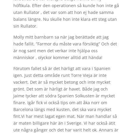
höftkula. Efter den operationen så kunde hon inte gå
utan Rullator , det var som att hon ej hade samma
balans längre. Nu skulle hon inte klara ett steg utan
sin Rullator.
Molly mitt barnbarn sa när jag berättade att jag
hade fallit. ”Farmor du måste vara försiktig” Och det
är nog sant men det verkar inte hjälpa oss
människor , olyckor kommer alltid att hända!
Förutom fallet så är det härligt att vara i Spanien
igen. Just detta område runt Torre Vieja är inte
vackert. Det är så mycket betong och inte mycket
grönt. Det som är härligt är havet. Både jag och
Jaime tycker att södra Spanien Solkusten är mycket
finare. Igår fick vi också tips om att åka norr om
Barcelona längs med kusten, det ska vara mycket
fint.Vi har mest lagat egen mat. När man handlar så
är maten billigare här än i Sverige. Vi har också ätit
ute några gånger och det har varit helt ok. Annars är