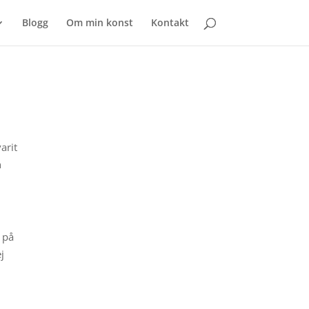
Blogg
Om min konst
Kontakt
arit
h
h på
j