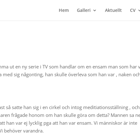
Hem
Galleri
Aktuellt
CV
omma ut en ny serie i TV som handlar om en ensam man som har v
ta med sig någonting, han skulle överleva som han var , naken oc
 så satte han sig i en cirkel och intog meditiationsställning , oc
tervjuaren frågade honom om han skulle göra om detta? Mannen sa ne
att han var ej lycklig pga att han var ensam. Vi människor är inte
 Vi behöver varandra.