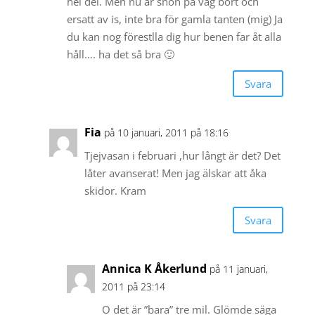
hel del. Men nu är snön på väg bort och
ersatt av is, inte bra för gamla tanten (mig) Ja
du kan nog förestlla dig hur benen far åt alla
håll…. ha det så bra 🙂
Svara
Fia
på 10 januari, 2011 på 18:16
Tjejvasan i februari ,hur långt är det? Det
låter avanserat! Men jag älskar att åka
skidor. Kram
Svara
Annica K Åkerlund
på 11 januari,
2011 på 23:14
O det är ”bara” tre mil. Glömde säga