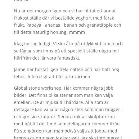
Nu är det morgon igen och vi har hittat ett annat
frukost ställe där vi beställde yoghurt med färsk
frukt. Papaya , ananas , banan och granatäpple och
till detta naturlig honung. mmmm
Idag tar jag ledigt. Vi ska åka på utflykt vid lunch och
se fåglar som finns på ett speciellt ställe några mil
härifrån det lär vara fantastiskt.
Jaime har hostat igen hela natten och har haft hög
feber. Inte roligt att bli sjuk i värmen.
Global stone workshop. Här kommer några jobb
bilder. Det finns olika stenar som man kan välja
emellan. De är mjuka till hårdare. Alla som är
deltagare kan välja ut någon sten som man hugger i
och gör sin skulptur. Sedan fraktas skulpturerna
med båt till det land som deltagaren kommer ifrån.
På stengården kan man också välja att jobba med
brons skulptur som jag har valt. Jag ska inte hugga i