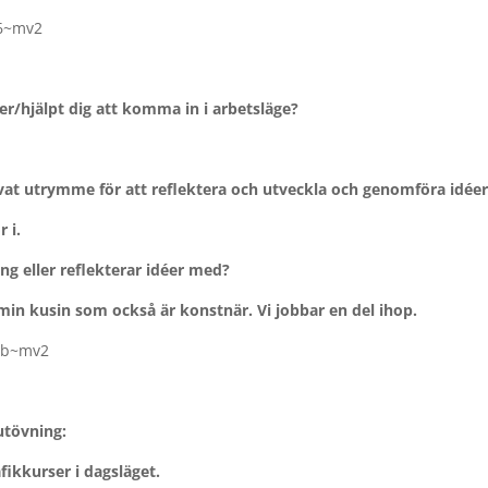
per/hjälpt dig att komma in i arbetsläge?
rivat utrymme för att reflektera och utveckla och genomföra idée
 i.
g eller reflekterar idéer med?
in kusin som också är konstnär. Vi jobbar en del ihop.
utövning:
fikkurser i dagsläget.