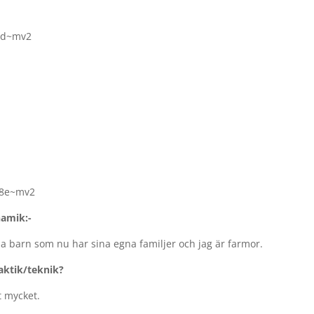
namik:-
xna barn som nu har sina egna familjer och jag är farmor.
aktik/teknik?
t mycket.