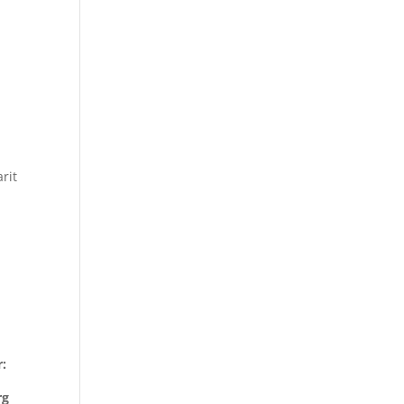
rit
r:
rg