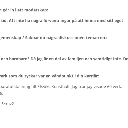
m går in i ett moderskap:
ll tid. Att inte ha några förväntningar på att hinna med sitt eget
tgemenskap / Saknar du några diskussioner, teman etc:
ch barnbarn? Då jag är en del av familjen och samtidigt inte. D
verk som du tycker var en vändpunkt i din karriär:
tutställning till Efsviks Konsthall. Jag tror jag visade 60 verk.
a.