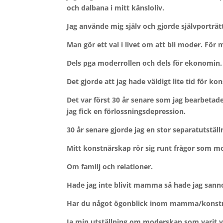
och dalbana i mitt känsloliv.
Jag använde mig själv och gjorde självporträ
Man gör ett val i livet om att bli moder. För
Dels pga moderrollen och dels för ekonomin. J
Det gjorde att jag hade väldigt lite tid för ko
Det var först 30 år senare som jag bearbetade
jag fick en förlossningsdepression.
30 år senare gjorde jag en stor separatutstä
Mitt konstnärskap rör sig runt frågor som 
Om familj och relationer.
Hade jag inte blivit mamma så hade jag sannol
Har du något ögonblick inom mamma/konstnär
Ja min utställning om moderskap som varit vis