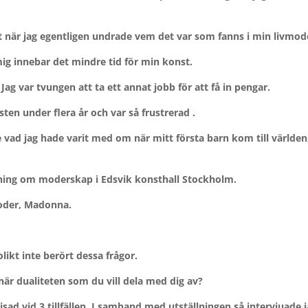
tt när jag egentligen undrade vem det var som fanns i min livmod
 mig innebar det mindre tid för min konst.
ag var tvungen att ta ett annat jobb för att få in pengar.
nsten under flera år och var så frustrerad .
 vad jag hade varit med om när mitt första barn kom till världen,
llning om moderskap i Edsvik konsthall Stockholm.
moder, Madonna.
ikt inte berört dessa frågor.
 dualiteten som du vill dela med dig av?
ad vid 3 tillfällen. I samband med utställningen så intervjuade 