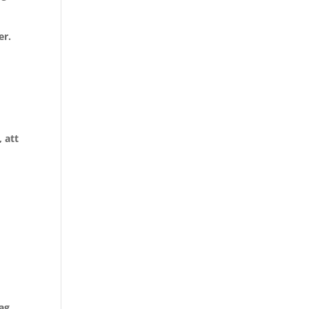
er.
 att
jag