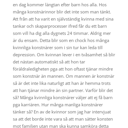
en dag kommer längtan efter barn hos alla. Hos
många konstnärinnor blir det inte som man tänkt.
Att från att ha varit en självständig kvinna med sina
tankar och skaparprocesser ifred får du ett barn
som vill ha dig alla dygnets 24 timmar. Aldrig mer
är du ensam. Detta blir som en chock hos många
kvinnliga konstnärer som i sin tur kan leda till
depression. Om kvinnan lever i en tvåsamhet så blir
det nästan automatiskt så att hon tar
föräldraledigheten pga att hon oftast tjänar mindre
som konstnär än mannen. Om mannen är konstnär
så är det inte lika naturligt att han är hemma trots
att han tjänar mindre än sin partner. Varför blir det
så? Många kvinnliga konstnärer väljer att ej få barn
pga karriären. Hur många manliga konstnärer
tänker så? En av de kvinnor som jag har intervjuat
sa att det borde inte vara så att man sätter konsten
mot familjen utan man ska kunna samköra detta