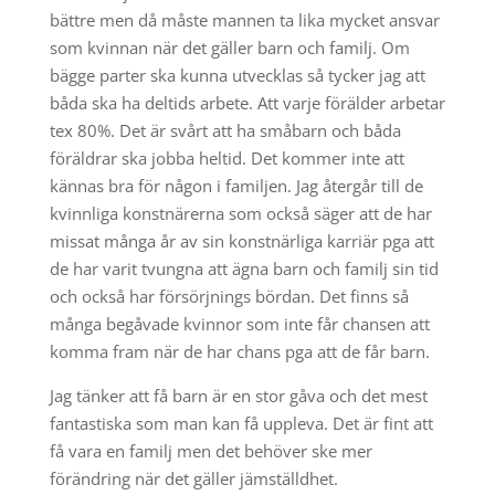
bättre men då måste mannen ta lika mycket ansvar
som kvinnan när det gäller barn och familj. Om
bägge parter ska kunna utvecklas så tycker jag att
båda ska ha deltids arbete. Att varje förälder arbetar
tex 80%. Det är svårt att ha småbarn och båda
föräldrar ska jobba heltid. Det kommer inte att
kännas bra för någon i familjen. Jag återgår till de
kvinnliga konstnärerna som också säger att de har
missat många år av sin konstnärliga karriär pga att
de har varit tvungna att ägna barn och familj sin tid
och också har försörjnings bördan. Det finns så
många begåvade kvinnor som inte får chansen att
komma fram när de har chans pga att de får barn.
Jag tänker att få barn är en stor gåva och det mest
fantastiska som man kan få uppleva. Det är fint att
få vara en familj men det behöver ske mer
förändring när det gäller jämställdhet.