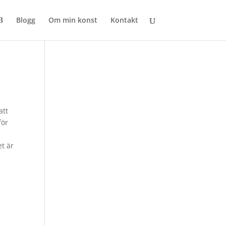
Blogg
Om min konst
Kontakt
att
för
et är