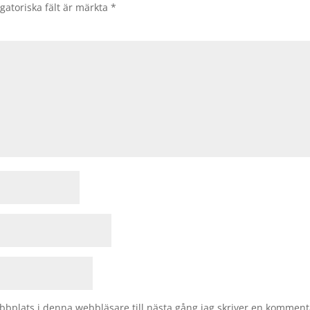
gatoriska fält är märkta
*
bplats i denna webbläsare till nästa gång jag skriver en komment