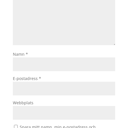
Namn
*
E-postadress
*
Webbplats
Spara mitt namn, min e-postadress och