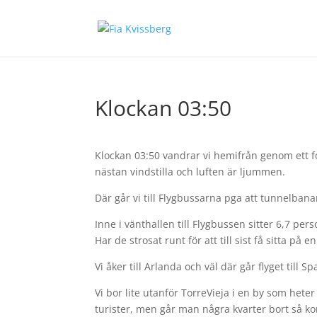
Klockan 03:50
Klockan 03:50 vandrar vi hemifrån genom ett fo
nästan vindstilla och luften är ljummen.
Där går vi till Flygbussarna pga att tunnelbanan
Inne i vänthallen till Flygbussen sitter 6,7 p
Har de strosat runt för att till sist få sitta på
Vi åker till Arlanda och väl där går flyget till S
Vi bor lite utanför TorreVieja i en by som hete
turister, men går man några kvarter bort så 