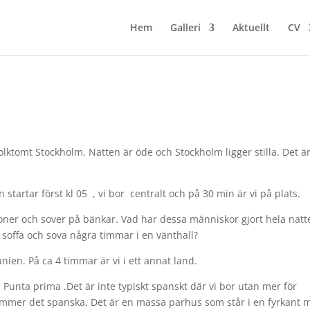
Hem
Galleri
Aktuellt
CV
lktomt Stockholm. Natten är öde och Stockholm ligger stilla. Det ä
 startar först kl 05 , vi bor centralt och på 30 min är vi på plats.
ersoner och sover på bänkar. Vad har dessa människor gjort hela natt
 en soffa och sova några timmar i en vänthall?
panien. På ca 4 timmar är vi i ett annat land.
r Punta prima .Det är inte typiskt spanskt där vi bor utan mer för
kommer det spanska. Det är en massa parhus som står i en fyrkant 