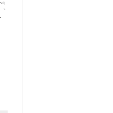
ilj
nen.
r