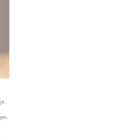
ja ,
gen.
å