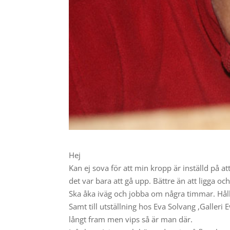
Hej
Kan ej sova för att min kropp är inställd på att
det var bara att gå upp. Bättre än att ligga oc
Ska åka iväg och jobba om några timmar. Hålle
Samt till utställning hos Eva Solvang ,Galleri 
långt fram men vips så är man där.