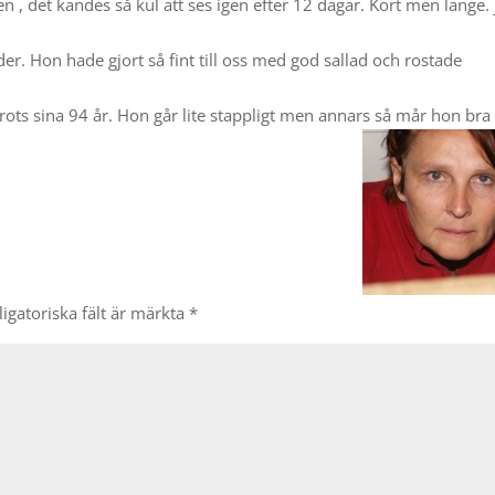
 , det kändes så kul att ses igen efter 12 dagar. Kort men länge. 
der. Hon hade gjort så fint till oss med god sallad och rostade
 trots sina 94 år. Hon går lite stappligt men annars så mår hon bra
igatoriska fält är märkta
*