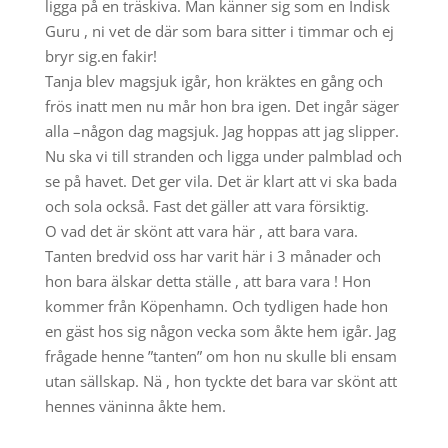
ligga på en träskiva. Man känner sig som en Indisk
Guru , ni vet de där som bara sitter i timmar och ej
bryr sig.en fakir!
Tanja blev magsjuk igår, hon kräktes en gång och
frös inatt men nu mår hon bra igen. Det ingår säger
alla –någon dag magsjuk. Jag hoppas att jag slipper.
Nu ska vi till stranden och ligga under palmblad och
se på havet. Det ger vila. Det är klart att vi ska bada
och sola också. Fast det gäller att vara försiktig.
O vad det är skönt att vara här , att bara vara.
Tanten bredvid oss har varit här i 3 månader och
hon bara älskar detta ställe , att bara vara ! Hon
kommer från Köpenhamn. Och tydligen hade hon
en gäst hos sig någon vecka som åkte hem igår. Jag
frågade henne ”tanten” om hon nu skulle bli ensam
utan sällskap. Nä , hon tyckte det bara var skönt att
hennes väninna åkte hem.