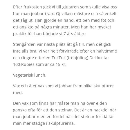
Efter frukosten gick vi till gjutaren som skulle visa oss
hur man jobbar i vax. Oj vilken mästare och så enkelt
det såg ut. Han gjorde en hand, ett ben med fot och
ett ansikte på några minuter. Men han har mycket
praktik för han började vi 7 års ålder.
Stengården var nästa plats att gå till, men det gick
inte alls bra. Vi var helt förvirrade efter en halvtimme
och ringde efter en TucTuc (trehjuling) Det kostar
100 Rupies som är ca 15 kr.
Vegetarisk lunch.
Vax och åter vax som vi jobbar fram olika skulpturer
med.
Den vax som finns här måste man ha över elden
ganska ofta för att den stelnar. Det är en nackdel när
man jobbar men en fördel när det stelnar för då får
man mer stadga i skulpturerna.