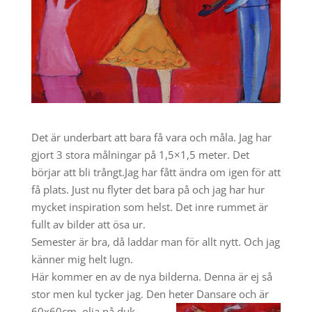
Det är underbart att bara få vara och måla. Jag har
gjort 3 stora målningar på 1,5×1,5 meter. Det
börjar att bli trångt.Jag har fått ändra om igen för att
få plats. Just nu flyter det bara på och jag har hur
mycket inspiration som helst. Det inre rummet är
fullt av bilder att ösa ur.
Semester är bra, då laddar man för allt nytt. Och jag
känner mig helt lugn.
Här kommer en av de nya bilderna. Denna är ej så
stor men kul tycker jag. Den heter Dansare och är
60x60cm ,olja på duk.