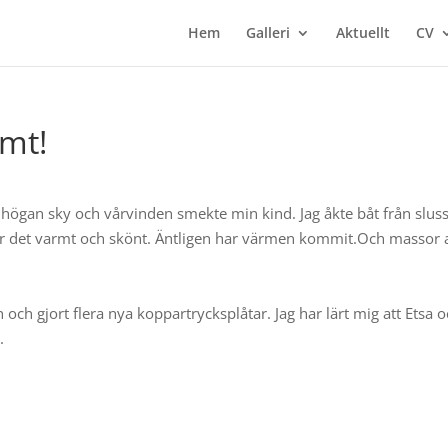
Hem
Galleri
Aktuellt
CV
rmt!
a i högan sky och vårvinden smekte min kind. Jag åkte båt från slus
var det varmt och skönt. Äntligen har värmen kommit.Och massor 
 och gjort flera nya koppartrycksplåtar. Jag har lärt mig att Etsa 
.