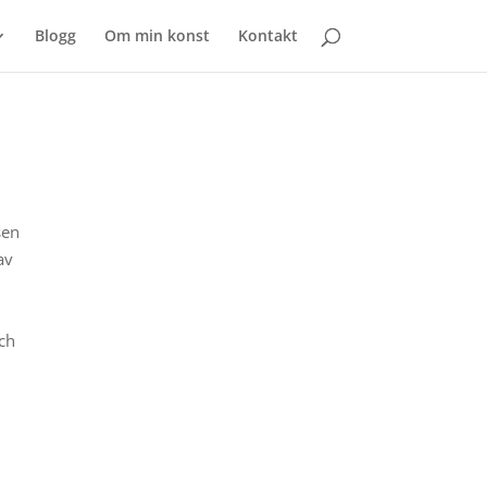
Blogg
Om min konst
Kontakt
sen
av
och