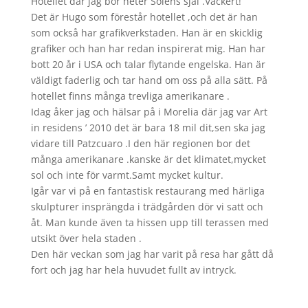
Hotellet där jag bor heter Solens själ .Vackert!
Det är Hugo som förestår hotellet ,och det är han
som också har grafikverkstaden. Han är en skicklig
grafiker och han har redan inspirerat mig. Han har
bott 20 år i USA och talar flytande engelska. Han är
väldigt faderlig och tar hand om oss på alla sätt. På
hotellet finns många trevliga amerikanare .
Idag åker jag och hälsar på i Morelia där jag var Art
in residens ’ 2010 det är bara 18 mil dit,sen ska jag
vidare till Patzcuaro .I den här regionen bor det
många amerikanare .kanske är det klimatet,mycket
sol och inte för varmt.Samt mycket kultur.
Igår var vi på en fantastisk restaurang med härliga
skulpturer insprängda i trädgården dör vi satt och
åt. Man kunde även ta hissen upp till terassen med
utsikt över hela staden .
Den här veckan som jag har varit på resa har gått då
fort och jag har hela huvudet fullt av intryck.