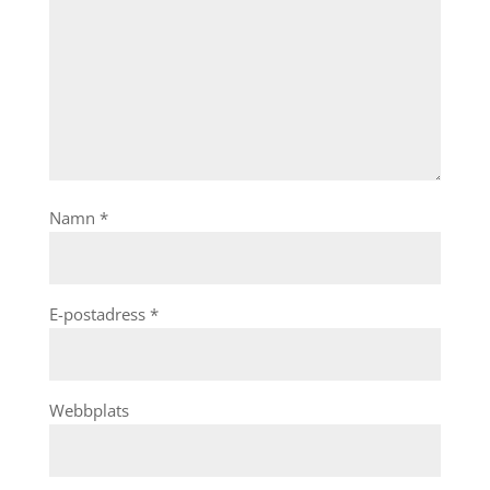
Namn
*
E-postadress
*
Webbplats