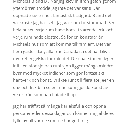
Michaels B and B . När jag klev in ifrån gatan genom
ytterdörren trodde jag inte det var sant! Där
öppnade sig en helt fantastisk trädgård. Bland det
vackraste jag har sett. Jag var som förstummad. Sen
hela huset varje rum hade konst i varenda vrå. och
varje rum hade eldstad. Så för en konstnär är
Michaels hus som att komma till”himlen”. Det var
flera gäster där , alla från Canada så det har blivit
mycket engelska för min del. Den här staden ligger
intill en stor sjö och runt sjön ligger många mindre
byar med mycket indianer som gör fantastiskt
hantverk och konst. Vi åkte runt till flera ateljéer en
dag och fick bl.a se en man som gjorde konst av
vete strån som han flätade ihop.
Jag har träffat så många kärleksfulla och öppna
personer eder dessa dagar och känner mig alldeles
fylld av all värme som de har gett mig.