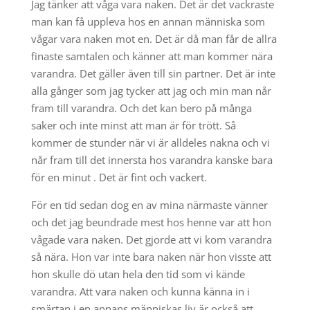
Jag tänker att våga vara naken. Det är det vackraste
man kan få uppleva hos en annan människa som
vågar vara naken mot en. Det är då man får de allra
finaste samtalen och känner att man kommer nära
varandra. Det gäller även till sin partner. Det är inte
alla gånger som jag tycker att jag och min man når
fram till varandra. Och det kan bero på många
saker och inte minst att man är för trött. Så
kommer de stunder när vi är alldeles nakna och vi
når fram till det innersta hos varandra kanske bara
för en minut . Det är fint och vackert.
För en tid sedan dog en av mina närmaste vänner
och det jag beundrade mest hos henne var att hon
vågade vara naken. Det gjorde att vi kom varandra
så nära. Hon var inte bara naken när hon visste att
hon skulle dö utan hela den tid som vi kände
varandra. Att vara naken och kunna känna in i
smärtan i en annans människas liv är också att