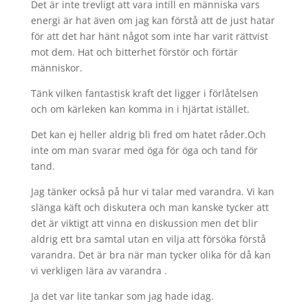
Det är inte trevligt att vara intill en människa vars
energi är hat även om jag kan förstå att de just hatar
för att det har hänt något som inte har varit rättvist
mot dem. Hat och bitterhet förstör och förtär
människor.
Tänk vilken fantastisk kraft det ligger i förlåtelsen
och om kärleken kan komma in i hjärtat istället.
Det kan ej heller aldrig bli fred om hatet råder.Och
inte om man svarar med öga för öga och tand för
tand.
Jag tänker också på hur vi talar med varandra. Vi kan
slänga käft och diskutera och man kanske tycker att
det är viktigt att vinna en diskussion men det blir
aldrig ett bra samtal utan en vilja att försöka förstå
varandra. Det är bra när man tycker olika för då kan
vi verkligen lära av varandra .
Ja det var lite tankar som jag hade idag.