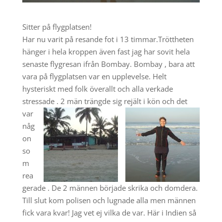
Sitter på flygplatsen!
Har nu varit på resande fot i 13 timmar.Tröttheten
hänger i hela kroppen även fast jag har sovit hela
senaste flygresan ifrån Bombay. Bombay , bara att
vara på flygplatsen var en upplevelse. Helt
hysteriskt med folk överallt och alla verkade
stressade . 2 män trängde sig rejält
i kön och det
var
någ
on
so
m
rea
gerade . De 2 männen började skrika och domdera.
Till slut kom polisen och lugnade alla men männen
fick vara kvar! Jag vet ej vilka de var. Här i Indien så