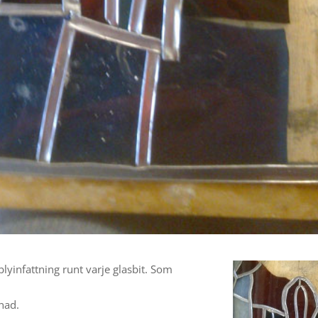
blyinfattning runt varje glasbit. Som
ånad.