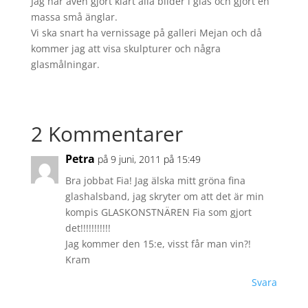
Jag har även gjort klart alla bilder i glas och gjort en
massa små änglar.
Vi ska snart ha vernissage på galleri Mejan och då
kommer jag att visa skulpturer och några
glasmålningar.
2 Kommentarer
Petra
på 9 juni, 2011 på 15:49
Bra jobbat Fia! Jag älska mitt gröna fina
glashalsband, jag skryter om att det är min
kompis GLASKONSTNÄREN Fia som gjort
det!!!!!!!!!!!
Jag kommer den 15:e, visst får man vin?!
Kram
Svara