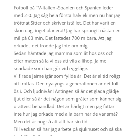
Fotboll på TV-Italien -Spanien och Spanien leder
med 2-0. Jag såg hela första halvlek men nu har jag
tröttnat.Sitter och skriver istället. Det har varit en
skön dag, inget planerat! Jag har sprungit nästan en
mil på 63 min. Det fattades 700 m bara. Att jag
orkade , det trodde jag inte om mig!
Sedan hämtade jag mamma som åt hos oss och
efter maten så la vi oss att vila allihop. Jaime
snarkade som han gör vid ryggläge.
Vi firade Jaime igår som fyllde år. Det är alltid roligt
att träffas. Den nya yngsta generationen är det fullt
ös i. Och ljudnivån! Antingen så är det glada glädje
tjut eller så är det någon som gråter som känner sig
orättvist behandlad. Det är härligt men jag fattar
inte hur jag orkade med alla barn när de var små?
Men det är nog så att allt har sin tid!
Till veckan så har jag arbete på sjukhuset och så ska