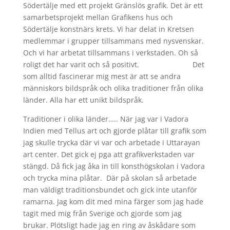
Södertälje med ett projekt Gränslös grafik. Det är ett
samarbetsprojekt mellan Grafikens hus och
Södertälje konstnärs krets. Vi har delat in Kretsen
medlemmar i grupper tillsammans med nysvenskar.
Och vi har arbetat tillsammans i verkstaden. Oh så
roligt det har varit och så positivt. Det
som alltid fascinerar mig mest är att se andra
människors bildspråk och olika traditioner från olika
länder. Alla har ett unikt bildspråk.
Traditioner i olika länder….. När jag var i Vadora
Indien med Tellus art och gjorde plåtar till grafik som
jag skulle trycka där vi var och arbetade i Uttarayan
art center. Det gick ej pga att grafikverkstaden var
stängd. Då fick jag åka in till konsthögskolan i Vadora
och trycka mina plåtar. Där på skolan så arbetade
man väldigt traditionsbundet och gick inte utanför
ramarna. Jag kom dit med mina färger som jag hade
tagit med mig från Sverige och gjorde som jag
brukar. Plötsligt hade jag en ring av åskådare som