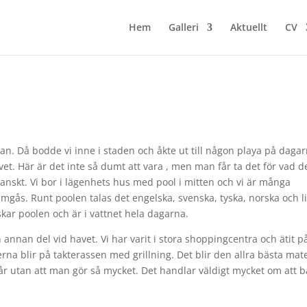
Hem
Galleri
Aktuellt
CV
dan. Då bodde vi inne i staden och åkte ut till någon playa på dagar
et. Här är det inte så dumt att vara , men man får ta det för vad d
anskt. Vi bor i lägenhets hus med pool i mitten och vi är många
 umgås. Runt poolen talas det engelska, svenska, tyska, norska och l
skar poolen och är i vattnet hela dagarna.
 annan del vid havet. Vi har varit i stora shoppingcentra och ätit p
rna blir på takterassen med grillning. Det blir den allra bästa mat
r utan att man gör så mycket. Det handlar väldigt mycket om att b