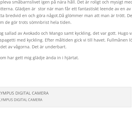
pleva småbarnslivet igen på nära håll. Det är roligt och mysigt me
tterna. Glädjen är stor när man får ett fantastiskt leende av en av
tta bredvid en och göra något.Då glömmer man att man är trött. De
m de gör trots sömnbrist hela tiden.
ag tog sallad av Avokado och Mango samt kyckling, det var gott. Hugo v
pagetti med kyckling. Efter måltiden gick vi till havet. Fullmånen l
det av vågorna. Det är underbart.
om har gett mig glädje ända in i hjärtat.
LYMPUS DIGITAL CAMERA