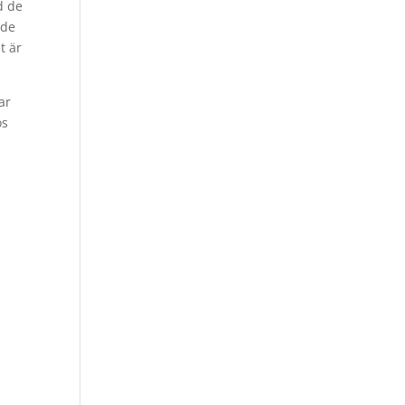
d de
 de
t är
ar
ös