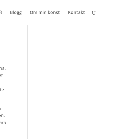
Blogg
Om min konst
Kontakt
na.
et
ite
å
en,
ara