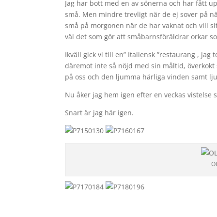
Jag har bott med en av sönerna och har fått up
små. Men mindre trevligt när de ej sover på nä
små på morgonen när de har vaknat och vill si
väl det som gör att småbarnsföräldrar orkar so
Ikväll gick vi till en” Italiensk ”restaurang , j
däremot inte så nöjd med sin måltid, överkokt s
på oss och den ljumma härliga vinden samt lju
Nu åker jag hem igen efter en veckas vistelse s
Snart är jag här igen.
O