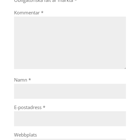
Obligatoriska fält är märkta
*
Kommentar
*
Namn
*
E-postadress
*
Webbplats