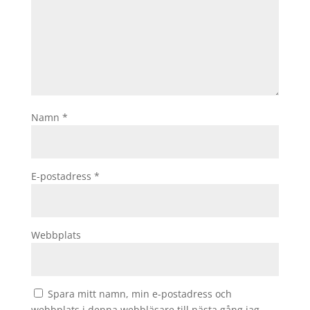
Namn
*
E-postadress
*
Webbplats
Spara mitt namn, min e-postadress och
webbplats i denna webbläsare till nästa gång jag