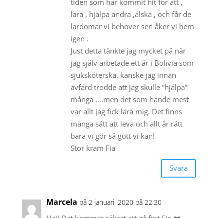
tiden som har kommit hit för att ,
lära , hjälpa andra ,älska , och får de
lärdomar vi behöver sen åker vi hem
igen .
Just detta tänkte jag mycket på när
jag själv arbetade ett år i Bolivia som
sjuksköterska. kanske jag innan
avfärd trodde att jag skulle ”hjälpa”
många ….men det som hände mest
var allt jag fick lära mig. Det finns
många sätt att leva och allt är rätt
bara vi gör så gott vi kan!
Stor kram Fia
Svara
Marcela
på 2 januari, 2020 på 22:30
Hej! Det kommer säkert att gå fint Fia ❤️