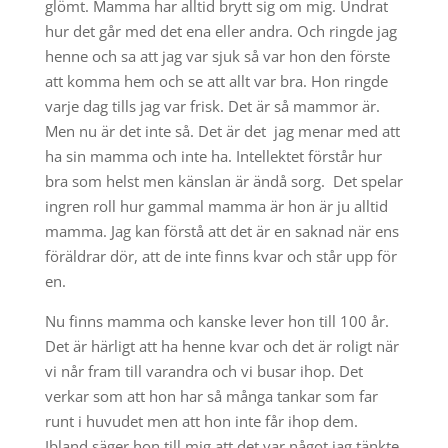
glömt. Mamma har alltid brytt sig om mig. Undrat
hur det går med det ena eller andra. Och ringde jag
henne och sa att jag var sjuk så var hon den förste
att komma hem och se att allt var bra. Hon ringde
varje dag tills jag var frisk. Det är så mammor är.
Men nu är det inte så. Det är det jag menar med att
ha sin mamma och inte ha. Intellektet förstår hur
bra som helst men känslan är ändå sorg. Det spelar
ingren roll hur gammal mamma är hon är ju alltid
mamma. Jag kan förstå att det är en saknad när ens
föräldrar dör, att de inte finns kvar och står upp för
en.
Nu finns mamma och kanske lever hon till 100 år.
Det är härligt att ha henne kvar och det är roligt när
vi når fram till varandra och vi busar ihop. Det
verkar som att hon har så många tankar som far
runt i huvudet men att hon inte får ihop dem.
Ibland säger hon till mig att det var något jag tänkte