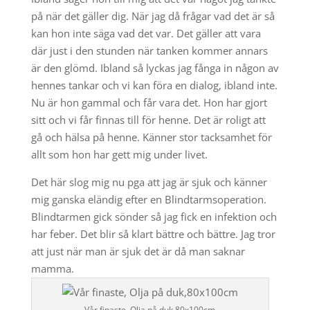
på när det gäller dig. När jag då frågar vad det är så
kan hon inte säga vad det var. Det gäller att vara
där just i den stunden när tanken kommer annars
är den glömd. Ibland så lyckas jag fånga in någon av
hennes tankar och vi kan föra en dialog, ibland inte.
Nu är hon gammal och får vara det. Hon har gjort
sitt och vi får finnas till för henne. Det är roligt att
gå och hälsa på henne. Känner stor tacksamhet för
allt som hon har gett mig under livet.
Det här slog mig nu pga att jag är sjuk och känner
mig ganska eländig efter en Blindtarmsoperation.
Blindtarmen gick sönder så jag fick en infektion och
har feber. Det blir så klart bättre och bättre. Jag tror
att just när man är sjuk det är då man saknar
mamma.
Vår finaste, Olja på duk,80x100cm