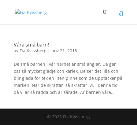
Våra små barn!
av
Fia Kvissberg
|
nov 21, 2015
De små barnen i vår närhet är små änglar. De ger
oss så mycket glädje och kärlek. De ser det lilla och
blir glada för tex en liten pinne som de upptäcker på
marken. När de skrattar så skrattar vi. I denna tid
då vi är så rädda och är sårade. Är barnen våra...
© 2023 Fia Kvissberg