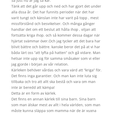
Så just nu är jag så kär.
Tänk att det går upp och ned och har gjort det under
alla dssa år. Det har funnits perioder när det har
varit tungt och känslan inte har varit på topp , mest
missförstånd och besvikelser. Och många gånger
handlar det om ett beslut att hålla ihop , viljan att
fortsätta kriga ihop. och så kommer dessa dagar när
hjärtat svämmar över.Och jag tycker att det bara har
blivit
bättre och bättre. kanske beror det på at vi har
båda lärt oss ”att lyfta på hatten” och gå vidare. Man
hetsar inte upp sig för samma småsaker som vi eller
jag gjorde i början av vår relation.
Kärleken behöver vårdas och vara värd att ”kriga” för.
Det finns inga garantier. Och man kan inte luta sig
tillbaka och tro att allt ska bestå och vara om man
inte är beredd att kämpa!
Detta är en form av kärlek.
Det finns en annan kärlek till sina barn. Sina barn
som man älskar mest av allt i hela världen, som man
måste kunna släppa som mamma när de är vuxna